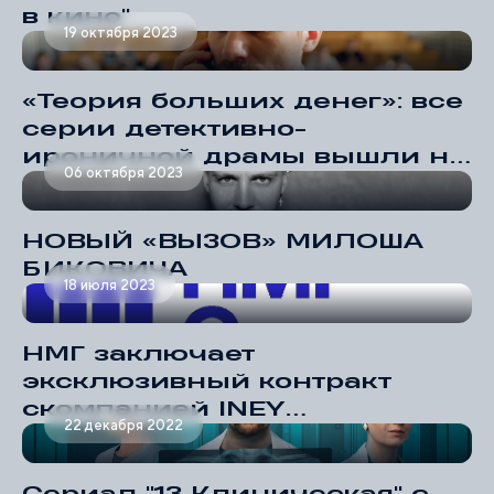
в кино"
19 октября 2023
«Теория больших денег»: все
серии детективно-
ироничной драмы вышли на
06 октября 2023
платформе Иви
НОВЫЙ «ВЫЗОВ» МИЛОША
БИКОВИЧА
18 июля 2023
НМГ заключает
эксклюзивный контракт
скомпанией INEY
22 декабря 2022
Productions.