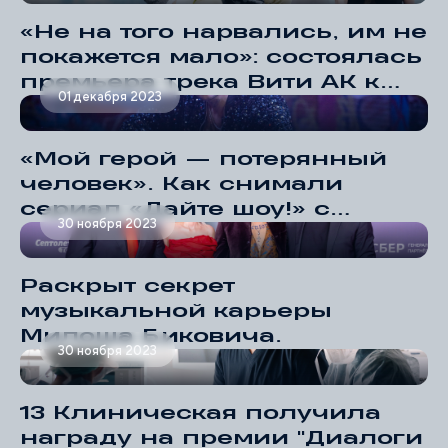
«Не на того нарвались, им не
покажется мало»: состоялась
премьера трека Вити АК к
01 декабря 2023
детективно-ироничной
драме «Теория больших
денег»
«Мой герой — потерянный
человек». Как снимали
сериал «Дайте шоу!» с
30 ноября 2023
Милошем Биковичем в роли
поп-певца
Раскрыт секрет
музыкальной карьеры
Милоша Биковича.
30 ноября 2023
13 Клиническая получила
награду на премии "Диалоги